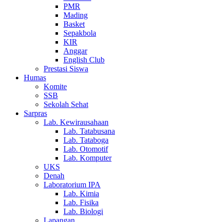
PMR
Mading
Basket
Sepakbola
KIR
Anggar
English Club
Prestasi Siswa
Humas
Komite
SSB
Sekolah Sehat
Sarpras
Lab. Kewirausahaan
Lab. Tatabusana
Lab. Tataboga
Lab. Otomotif
Lab. Komputer
UKS
Denah
Laboratorium IPA
Lab. Kimia
Lab. Fisika
Lab. Biologi
Lapangan